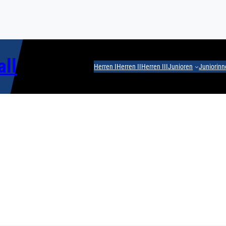
all
Herren I
Herren II
Herren III
Junioren
Juniorin