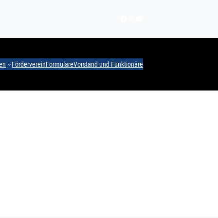
Facebook
Instagram
YouTube
nen
Förderverein
Formulare
Vorstand und Funktionäre