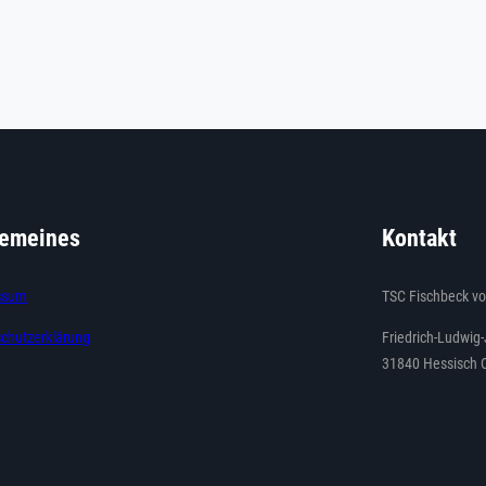
gemeines
Kontakt
ssum
TSC Fischbeck vo
chutzerklärung
Friedrich-Ludwig
31840 Hessisch 