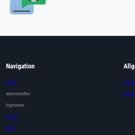
Navigation
All
Home
Impre
Mannschaften
Datens
Ergebnisse
Gallery
News